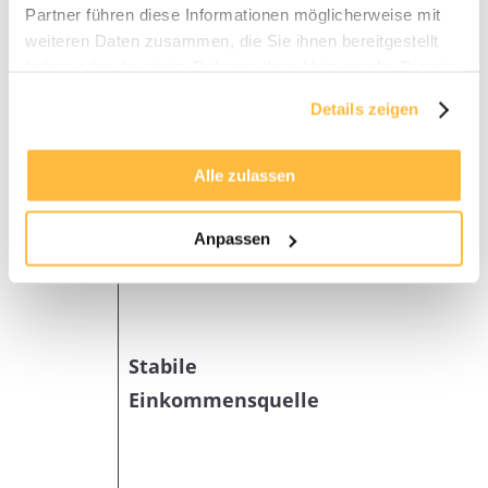
Partner führen diese Informationen möglicherweise mit
sondern auch in die Zukunft.
weiteren Daten zusammen, die Sie ihnen bereitgestellt
haben oder die sie im Rahmen Ihrer Nutzung der Dienste
Vorteile von
gesammelt haben.
Details zeigen
Immobilieninvestitionen
Beschre
als Altersvorsorge
Alle zulassen
Durch die
Anpassen
Vermietu
Immobili
können Si
stabiles
Stabile
monatlic
Einkommensquelle
Einkomm
erzielen, 
Finanzier