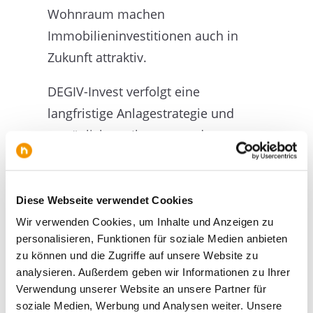
Wohnraum machen
Immobilieninvestitionen auch in
Zukunft attraktiv.
DEGIV-Invest verfolgt eine
langfristige Anlagestrategie und
ermöglicht es Ihnen, von den
langfristigen Perspektiven des
Immobilienmarktes zu profitieren.
Wir wählen unsere
Diese Webseite verwendet Cookies
Immobilienobjekte sorgfältig aus
Wir verwenden Cookies, um Inhalte und Anzeigen zu
personalisieren, Funktionen für soziale Medien anbieten
und berücksichtigen dabei auch
zu können und die Zugriffe auf unsere Website zu
zukünftige Trends und
analysieren. Außerdem geben wir Informationen zu Ihrer
Entwicklungen. Mit uns investieren
Verwendung unserer Website an unsere Partner für
soziale Medien, Werbung und Analysen weiter. Unsere
Sie nicht nur in die Gegenwart,