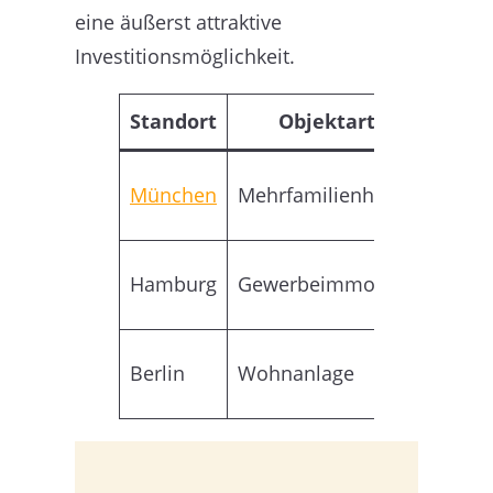
eine äußerst attraktive
Investitionsmöglichkeit.
Standort
Objektart
Größ
500
München
Mehrfamilienhaus
qm
1.000
Hamburg
Gewerbeimmobilie
qm
2.000
Berlin
Wohnanlage
qm