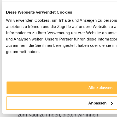
zehn Anbieter
der
Diese Webseite verwendet Cookies
Immobilienverrentung im
Bereich Service getestet.
Wir verwenden Cookies, um Inhalte und Anzeigen zu personal
anbieten zu können und die Zugriffe auf unsere Website zu 
Hierbei ging
DEGIV wieder
Informationen zu Ihrer Verwendung unserer Website an unse
als klarer Sieger hervor!
und Analysen weiter. Unsere Partner führen diese Informati
zusammen, die Sie ihnen bereitgestellt haben oder die sie 
gesammelt haben.
Häufige Fragen kurz
beantwortet
Wie finde ich passende
Alle zulassen
Anlageimmobilien zum Kauf?
Anpassen
Um passende Anlageimmobilien
zum Kauf zu finden, bieten wir Ihnen