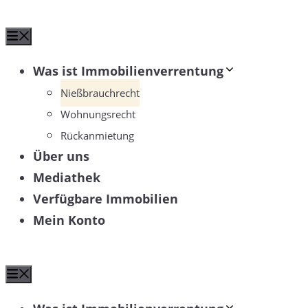
Zum
Menü
Inhalt
springen
Was ist Immobilienverrentung
Nießbrauchrecht
Wohnungsrecht
Rückanmietung
Über uns
Mediathek
Verfügbare Immobilien
Mein Konto
Menü