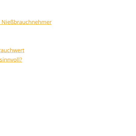
nd Nießbrauchnehmer
rauchwert
sinnvoll?