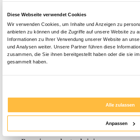
Projekt?
Diese Webseite verwendet Cookies
Sie können geeignete Immobilien für
Wir verwenden Cookies, um Inhalte und Anzeigen zu personal
ein „fix und flip“ Projekt auf
anbieten zu können und die Zugriffe auf unsere Website zu 
verschiedene Weisen finden, zum
Informationen zu Ihrer Verwendung unserer Website an unse
Beispiel durch die Zusammenarbeit
und Analysen weiter. Unsere Partner führen diese Informati
zusammen, die Sie ihnen bereitgestellt haben oder die sie 
mit Maklern, die gezielt nach solchen
gesammelt haben.
Projekten Ausschau halten, durch
die Nutzung von Online-Plattformen
für Immobilieninvestments oder
durch die direkte Ansprache von
Eigentümern, die ihre Immobilie
Alle zulassen
verkaufen möchten.
Anpassen
Was sind typische