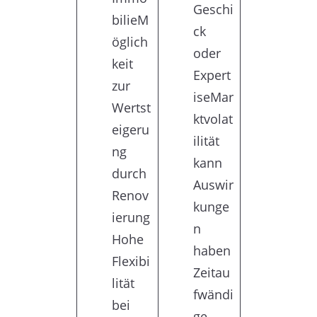
Geschi
bilieM
ck
öglich
oder
keit
Expert
zur
iseMar
Wertst
ktvolat
eigeru
ilität
ng
kann
durch
Auswir
Renov
kunge
ierung
n
Hohe
haben
Flexibi
Zeitau
lität
fwändi
bei
ge