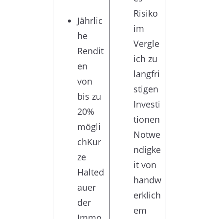
Risiko
Jährlic
im
he
Vergle
Rendit
ich zu
en
langfri
von
stigen
bis zu
Investi
20%
tionen
mögli
Notwe
chKur
ndigke
ze
it von
Halted
handw
auer
erklich
der
em
Immo