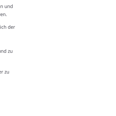
en und
ren.
ich der
und zu
er zu