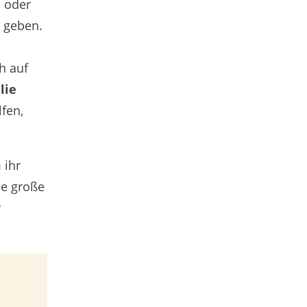
- oder
 geben.
h auf
lie
fen,
 ihr
ne große
v