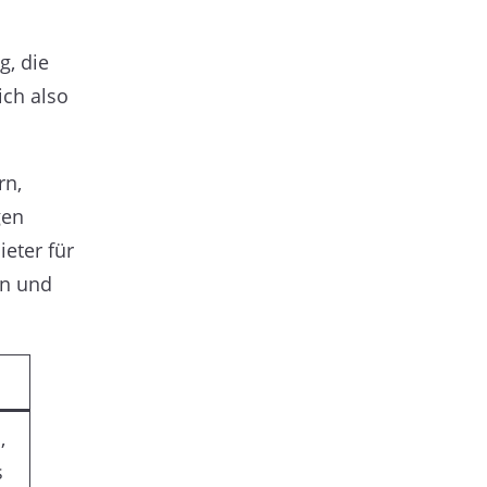
g, die
ich also
rn,
gen
eter für
en und
,
s