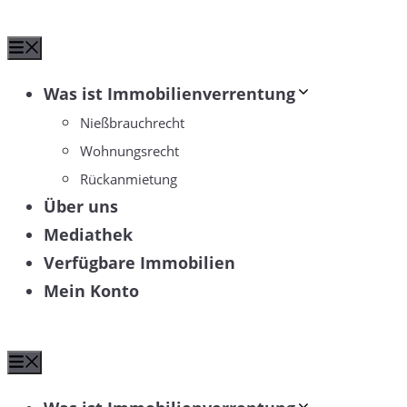
Zum
Menü
Inhalt
springen
Was ist Immobilienverrentung
Nießbrauchrecht
Wohnungsrecht
Rückanmietung
Über uns
Mediathek
Verfügbare Immobilien
Mein Konto
Menü