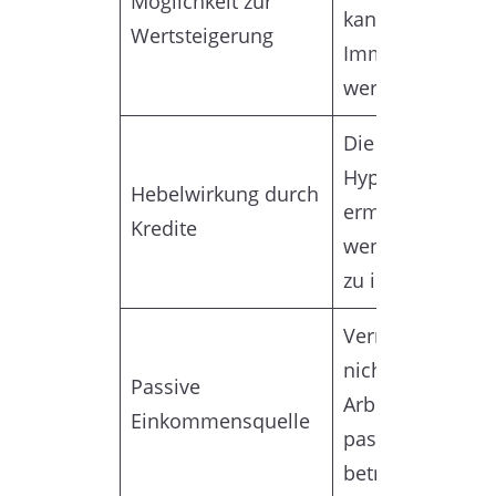
Möglichkeit zur
kann der Wert d
Wertsteigerung
Immobilie erhöh
werden.
Die Verwendung
Hypothekenkred
Hebelwirkung durch
ermöglicht es, m
Kredite
weniger Eigenka
zu investieren.
Vermietung erfo
nicht zwingend a
Passive
Arbeit, was als
Einkommensquelle
passives Eink
betrachtet wird.