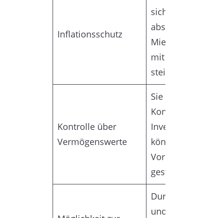
sich gegen Infla
absichern, da di
Inflationsschutz
Mieten tendenzie
mit der Inflation
steigen.
Sie haben die
Kontrolle über I
Kontrolle über
Investment und
Vermögenswerte
können es nach 
Vorstellungen
gestalten.
Durch Renovier
und Verbesseru