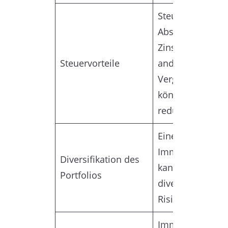
Steuerliche
Abschreibungen
Zinsabzüge und
Steuervorteile
andere
Vergünstigunge
können die Steu
reduzieren.
Eine
Immobilieninves
Diversifikation des
kann Ihr Portfol
Portfolios
diversifizieren 
Risiken streuen.
Immobilien kön