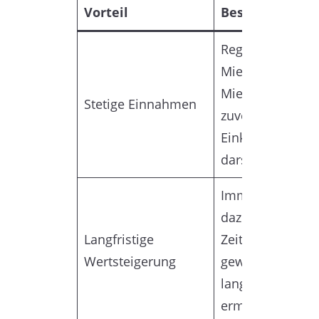
Vorteil
Beschreibung
Regelmäßige
Mieteinnahmen
Mietern können 
Stetige Einnahmen
zuverlässige
Einkommensque
darstellen.
Immobilien nei
dazu, im Laufe d
Langfristige
Zeit an Wert zu
Wertsteigerung
gewinnen, was
langfristige Ge
ermöglicht.