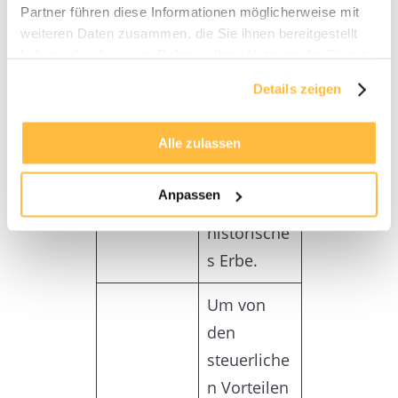
Vorteile.
Partner führen diese Informationen möglicherweise mit
Denkmali
weiteren Daten zusammen, die Sie ihnen bereitgestellt
Gleichzeitig
mmobilien
haben oder die sie im Rahmen Ihrer Nutzung der Dienste
leisten Sie
gesammelt haben.
:
Details zeigen
einen
kulturellen
Alle zulassen
Beitrag
und
Anpassen
erhalten
historische
s Erbe.
Um von
den
steuerliche
n Vorteilen