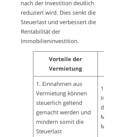
nach der Investition deutlich
reduziert wird. Dies senkt die
Steuerlast und verbessert die
Rentabilität der
Immobilieninvestition.
Vorteile der
Nachteil
Vermietung
Vermie
1. Einnahmen aus
1. Bei vermiet
Vermietung können
Immobilien b
steuerlich geltend
das Risiko vo
gemacht werden und
Mietnomaden
mindern somit die
Mietausfällen
Steuerlast