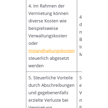
4. Im Rahmen der
Vermietung können
4. Die Vermiet
diverse Kosten wie
das Risiko vo
beispielsweise
möglichen
Verwaltungskosten
Beschädigung
oder
Immobilie du
Instandhaltungskosten
Mieter
steuerlich abgesetzt
werden
5. Steuerliche Vorteile
5. Bei Leersta
durch Abschreibungen
entstehen de
und gegebenenfalls
Vermieter
erzielte Verluste bei
möglicherwei
Vermietung
finanzielle E