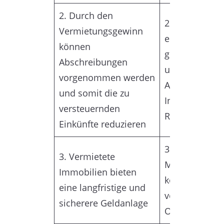
2. Durch den
2. Vermietun
Vermietungsgewinn
erfordern ein
können
gewissen zeit
Abschreibungen
und finanziell
vorgenommen werden
Aufwand für
und somit die zu
Instandhaltun
versteuernden
Reparaturen e
Einkünfte reduzieren
3. Steigende
3. Vermietete
Mietpreisregu
Immobilien bieten
können die
Re
eine langfristige und
von vermietet
sicherere Geldanlage
Objekten beei