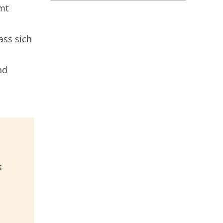
mt
ass sich
nd
s