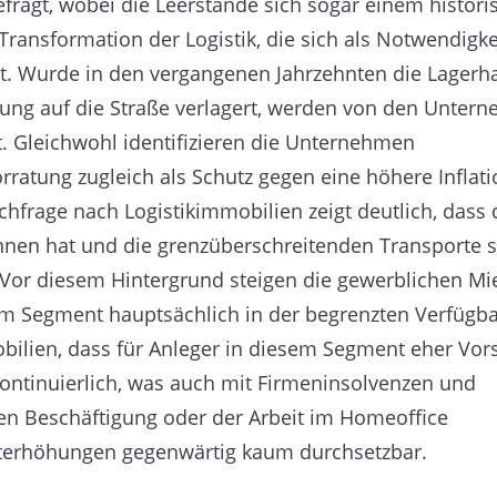
fragt, wobei die Leerstände sich sogar einem histori
 Transformation der Logistik, die sich als Notwendigke
at. Wurde in den vergangenen Jahrzehnten die Lagerh
rung auf die Straße verlagert, werden von den Unter
. Gleichwohl identifizieren die Unternehmen
ratung zugleich als Schutz gegen eine höhere Inflati
hfrage nach Logistikimmobilien zeigt deutlich, dass 
nnen hat und die grenzüberschreitenden Transporte s
 Vor diesem Hintergrund steigen die gewerblichen Mi
em Segment hauptsächlich in der begrenzten Verfügba
lien, dass für Anleger in diesem Segment eher Vors
 kontinuierlich, was auch mit Firmeninsolvenzen und
en Beschäftigung oder der Arbeit im Homeoffice
terhöhungen gegenwärtig kaum durchsetzbar.