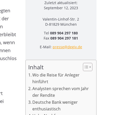
Zuletzt aktualisiert:
September 12, 2023
egten
 der
Valentin-Linhof-Str. 2
D-81829 München
en
Tel
089 904 297 180
erbleibt
Fax
089 904 297 181
n, wenn
E-Mail:
presse@degiv.de
önnen
äuschlos
Inhalt
Wo die Reise für Anleger
hinführt
Analysten sprechen vom Jahr
rt
der Rendite
ei
Deutsche Bank weniger
enthusiastisch