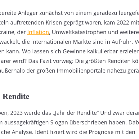
sbereite Anleger zunächst von einem geradezu leergef
zeln auftretenden Krisen geprägt waren, kam 2022 mit
kraine, der
Inflation
, Umweltkatastrophen und weiter
wackelt, die internationalen Märkte sind in Aufruhr. V
en kann. Wo lassen sich Gewinne kalkulierbar erziele
rer wird? Das Fazit vorweg: Die größten Renditen k
 außerhalb der großen Immobilienportale nahezu ger
 Rendite
en, 2023 werde das „Jahr der Rendite“ Und zwar dera
em aussagekräftigen Slogan überschrieben haben. Dab
liche Analyse. Identifiziert wird die Prognose mit den