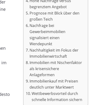
Hohe Nachfrage versus
der
begrenztem Angebot
ine
Prognose mit Blick über den
großen Teich
Nachfrage bei
Gewerbeimmobilien
signalisiert einen
Wendepunkt
hen
Nachhaltigkeit im Fokus der
Immobilienwirtschaft
n im
Immobilien mit Nischenfaktor
als krisensichere
Anlageformen
Immobilienkauf mit Preisen
deutlich unter Marktwert
Wettbewerbsvorteil durch
desto
schnelle Information sichern