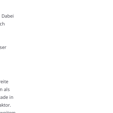
. Dabei
ich
ser
eite
n als
rade in
aktor.
i weitem