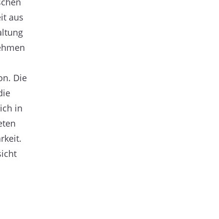
schen
it aus
altung
nehmen
on. Die
die
ich in
eten
rkeit.
icht