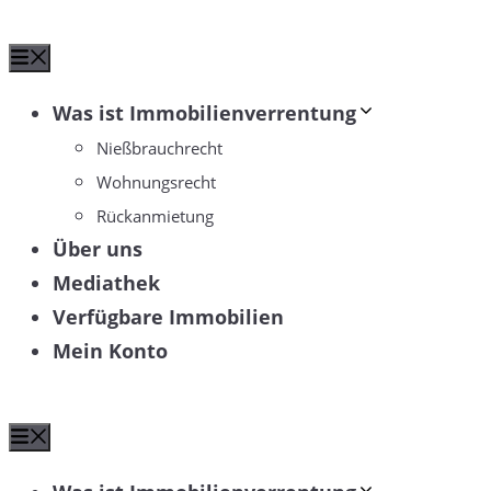
Zum
Menü
Inhalt
springen
Was ist Immobilienverrentung
Nießbrauchrecht
Wohnungsrecht
Rückanmietung
Über uns
Mediathek
Verfügbare Immobilien
Mein Konto
Menü