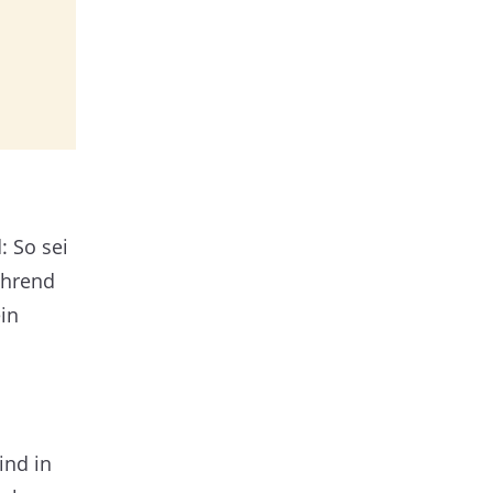
: So sei
ährend
in
ind in