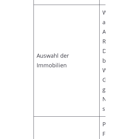
Wählen Sie I
aus, die zu Ih
Anlagezielen 
Risikotoleran
Dies könnten
Auswahl der
beispielsweis
Immobilien
Wohnimmobil
Gewerbeimmob
gemischte
Nutzungsimmo
sein.
Prüfen Sie ve
Finanzierung