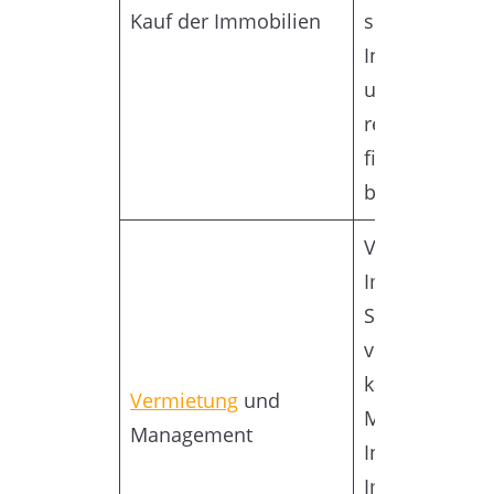
Kauf der Immobilien
sollte eine ph
Inspektion de
und eine Prüf
rechtlichen u
finanziellen A
beinhalten.
Vermieten Sie
Immobilien un
Sie sicher, da
verwaltet wer
kann das Sa
Vermietung
und
Mieten, die
Management
Instandhaltun
Immobilie un