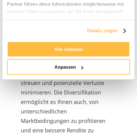
Partner führen diese Informationen möglicherweise mit
Immobilieninvestor. Durch die
weiteren Daten zusammen, die Sie ihnen bereitgestellt
Aufnahme unterschiedlicher
haben oder die sie im Rahmen Ihrer Nutzung der Dienste
Immobilienarten (z.B.
gesammelt haben.
Details zeigen
Wohnimmobilien,
Gewerbeimmobilien,
Alle zulassen
Mehrfamilienhäuser) sowie Objekte
in verschiedenen geographischen
Anpassen
Regionen können Sie das Risiko
streuen und potenzielle Verluste
minimieren. Die Diversifikation
ermöglicht es Ihnen auch, von
unterschiedlichen
Marktbedingungen zu profitieren
und eine bessere Rendite zu