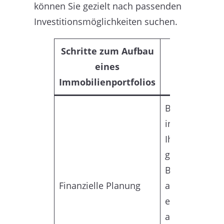
können Sie gezielt nach passenden
Investitionsmöglichkeiten suchen.
Schritte zum Aufbau
eines
Beschr
Immobilienportfolios
Bevor Sie in 
investieren, s
Ihre finanziell
genau analysi
Bedenken Sie 
Finanzielle Planung
anfallenden K
einschließlich
anfänglichen