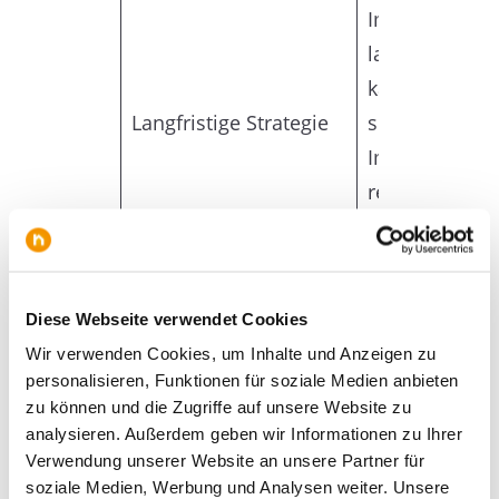
Immobilienpor
langfristige In
kann Jahre da
Langfristige Strategie
sich ein
Immobilienpor
rentiert, dahe
und eine langf
Perspektive wi
Diese Webseite verwendet Cookies
Diversifikation – der
Wir verwenden Cookies, um Inhalte und Anzeigen zu
Schlüssel zum Erfolg
personalisieren, Funktionen für soziale Medien anbieten
zu können und die Zugriffe auf unsere Website zu
Ein diversifiziertes
analysieren. Außerdem geben wir Informationen zu Ihrer
immobilienportfolio ist ein
Verwendung unserer Website an unsere Partner für
wichtiger Faktor
für Ihren Erfolg als
soziale Medien, Werbung und Analysen weiter. Unsere