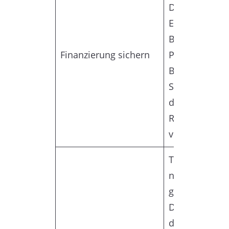
Dazu können
Eigenkapital,
Bankdarlehen
Finanzierung sichern
Privatkredite 
Beteiligungen
Stellen Sie si
die Finanzieru
Rentabilität n
verringert.
Tätigen Sie de
nachdem Sie 
gründliche Du
Diligence-Prü
durchgeführt 