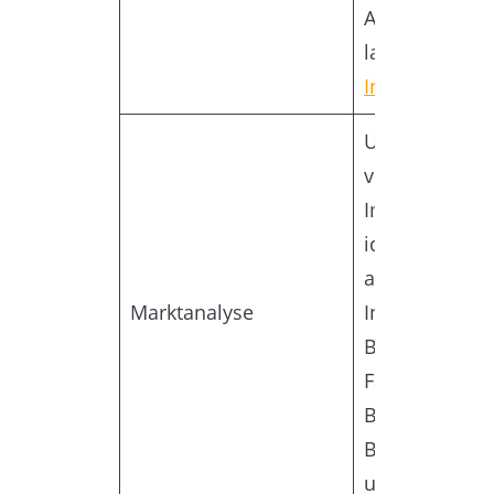
Anschaffungs
laufenden
Instandhaltu
Untersuchen 
verschiedene
Immobilienmä
identifizieren 
attraktive
Marktanalyse
Investmentmö
Berücksichtig
Faktoren wie 
Bevölkerungs
Beschäftigun
und Mietrendi