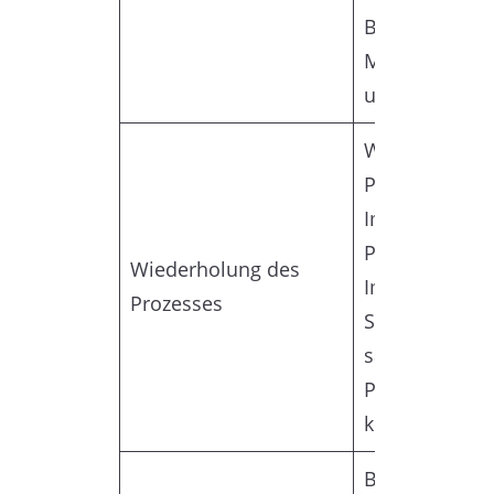
Beilegung vo
Mieterkonflik
umfassen.
Wiederholen S
Prozess, um w
Immobilien z
Portfolio hin
Wiederholung des
Im Laufe der 
Prozesses
Sie mehr Erf
sammeln und 
Portfolio opt
können.
Betrachten Sie